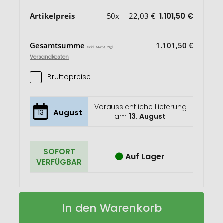
Artikelpreis
50x
22,03 €
1.101,50 €
Gesamtsumme
1.101,50 €
exkl. MwSt. zzgl.
Versandkosten
Bruttopreise
Voraussichtliche Lieferung
13
August
am
13. August
SOFORT
Auf Lager
VERFÜGBAR
Weekender
Auf
In den Warenkorb
DAILY
Lager