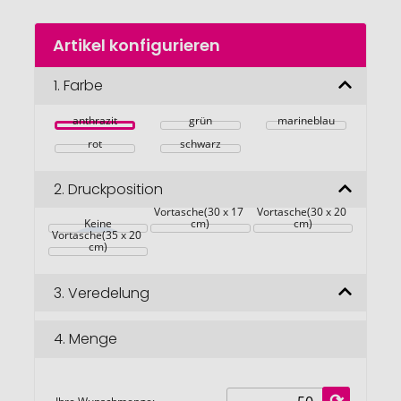
Zum
Artikel konfigurieren
Anfang
der
Bildgalerie
1.
Farbe
springen
anthrazit
grün
marineblau
rot
schwarz
2.
Druckposition
auf der 
auf der 
Vortasche(30 x 17 
Vortasche(30 x 20 
auf der 
Keine
cm)
cm)
Vortasche(35 x 20 
cm)
3.
Veredelung
4.
Menge