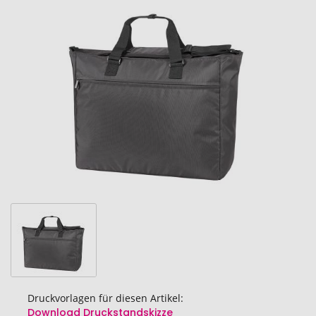
Ende
der
Bildgalerie
springen
Druckvorlagen für diesen Artikel:
Download Druckstandskizze