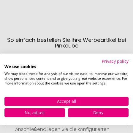
So einfach bestellen Sie Ihre Werbeartikel bei
Pinkcube
Privacy policy
We use cookies
We may place these for analysis of our visitor data, to improve our website,
show personalised content and to give you a great website experience. For
more information about the cookies we use open the settings.
Schritt 1:
Artikelkonfiguration
Accept all
Wählen Sie Ihre gewünschten
No, adjust
Deny
Werbeartikel aus und passen Sie diese
nach Ihren Vorstellungen an.
Anschließend legen Sie die konfigurierten