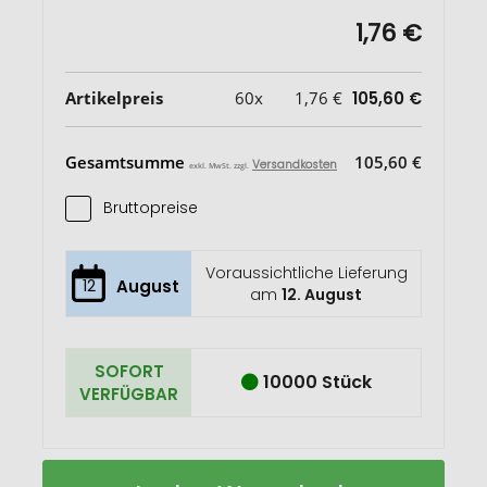
1,76 €
Artikelpreis
60x
1,76 €
105,60 €
Gesamtsumme
105,60 €
Versandkosten
exkl. MwSt. zzgl.
Bruttopreise
Voraussichtliche Lieferung
12
August
am
12. August
SOFORT
10000 Stück
VERFÜGBAR
Brite-
Auf