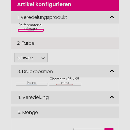
Artikel konfigurieren
Anfang
Brite-Mat® 
der
quadratischer 
Bildgalerie
1.
Veredelungsprodukt
Untersetzer 
mit 
springen
Reifenmaterial 
schwarz 
2.
Farbe
3.
Druckposition
Oberseite (95 x 95 
Keine
mm)
4.
Veredelung
5.
Menge