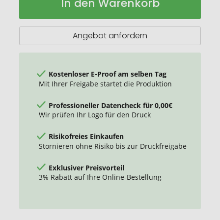
In den Warenkorb
Mat®
Lager
quadratischer
Untersetzer
mit
Angebot anfordern
Reifenmaterial
Kostenloser E-Proof am selben Tag
Mit Ihrer Freigabe startet die Produktion
Professioneller Datencheck für 0,00€
Wir prüfen Ihr Logo für den Druck
Risikofreies Einkaufen
Stornieren ohne Risiko bis zur Druckfreigabe
Exklusiver Preisvorteil
3% Rabatt auf Ihre Online-Bestellung