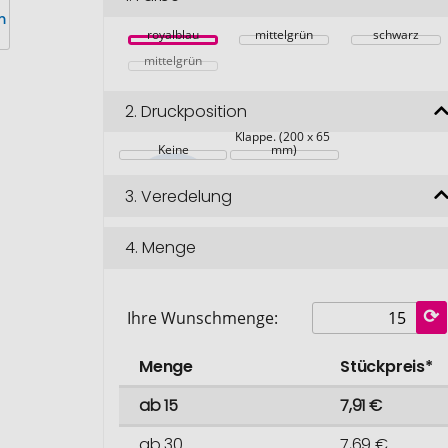
royalblau
mittelgrün
schwarz
mittelgrün
2.
Druckposition
Klappe. (200 x 65 
Keine
mm)
3.
Veredelung
4.
Menge
Ihre Wunschmenge:
Menge
Stückpreis*
ab 15
7,91 €
ab 30
7,69 €