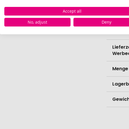
Verede
Accept all
No, adjust
Deny
Lieferz
Werbe
Lieferz
Werbe
Menge 
Lagerb
Gewich