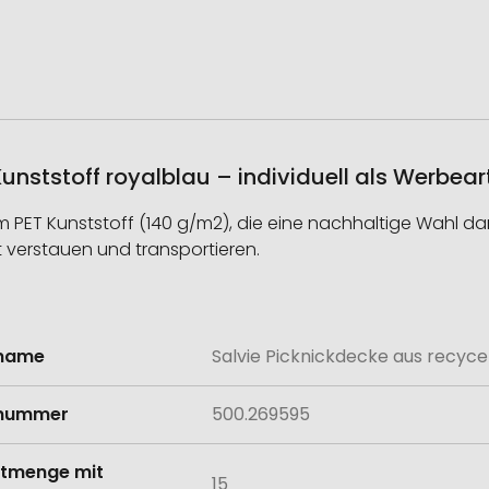
unststoff royalblau – individuell als Werbear
T Kunststoff (140 g/m2), die eine nachhaltige Wahl darste
t verstauen und transportieren.
lname
Salvie Picknickdecke aus recyce
onen
lnummer
500.269595
tmenge mit
15