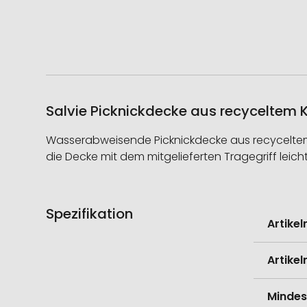
Salvie Picknickdecke aus recyceltem K
Wasserabweisende Picknickdecke aus recyceltem PE
die Decke mit dem mitgelieferten Tragegriff leich
Spezifikation
Weitere
Artike
Informati
Artike
Mindes