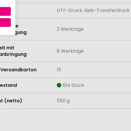
lung
DTF-Druck, Sieb-Transferdruck
eit ohne
3 Werktage
anbringung
eit mit
8 Werktage
anbringung
Versandkarton
15
estand
614 Stück
t (netto)
550 g