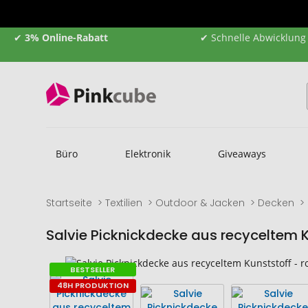
✔
3% Online-Rabatt
✔ Schnelle Abwicklung
Büro
Elektronik
Giveaways
Startseite
Textilien
Outdoor & Jacken
Decken
Salvie Picknickdecke aus recyceltem K
Zum
Zum
BESTSELLER
Ende
Anfang
48H PRODUKTION
der
der
Bildgalerie
Bildgalerie