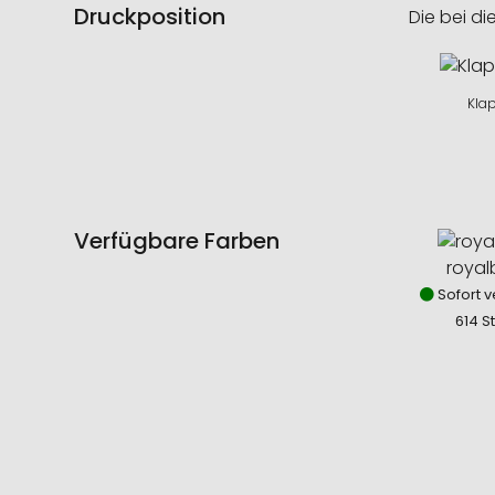
Druckposition
Die bei di
Kla
Verfügbare Farben
royal
Sofort v
614 S