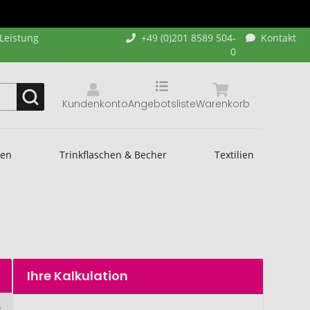
-Leistung
+49 (0)201 8589 504-
Kontakt
0
Kundenkonto
Angebotsliste
Warenkorb
hen
Trinkflaschen & Becher
Textilien
Ihre Kalkulation