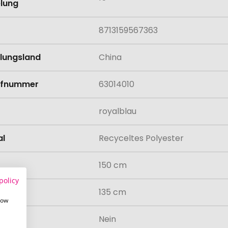
lung
8713159567363
llungsland
China
rifnummer
63014010
royalblau
al
Recyceltes Polyester
150 cm
policy
135 cm
how
odukt
Nein