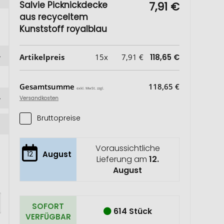
Salvie Picknickdecke
7,91 €
aus recyceltem
Kunststoff royalblau
Artikelpreis
15x
7,91 €
118,65 €
Gesamtsumme
118,65 €
exkl. MwSt. zzgl.
Versandkosten
Bruttopreise
Voraussichtliche
12
August
Lieferung am
12.
August
SOFORT
614 Stück
VERFÜGBAR