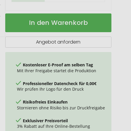
Salvie
Auf
In den Warenkorb
Picknickdecke
Lager
aus
recyceltem
Kunststoff
Angebot anfordern
Kostenloser E-Proof am selben Tag
Mit Ihrer Freigabe startet die Produktion
Professioneller Datencheck für 0,00€
Wir prüfen Ihr Logo für den Druck
Risikofreies Einkaufen
Stornieren ohne Risiko bis zur Druckfreigabe
Exklusiver Preisvorteil
3% Rabatt auf Ihre Online-Bestellung